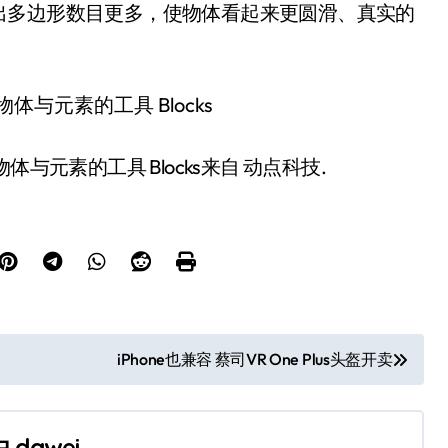
出多边形数目更多，使物体看起来更圆滑、真实的
物体与元素的工具 Blocks来自 动点科技.
iPhone也兼容 蔡司VR One Plus头盔开卖
由
dawei