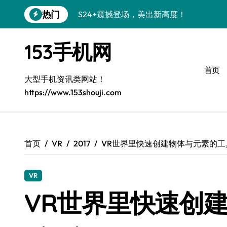
跳
热门
S24+震撼登场，美出新高度！
转
到
Galaxy S26+颜值爆升秘诀大公开
内
153手机网
容
A56 5G登场，三星风尚新定义！
首页
三星S26上手玩转个性美化｜手机分享员
大型手机资讯类网站！
https://www.153shouji.com
S25美化秘籍：个性潮玩，炫酷加倍！
C55 5G焕新秘籍：定制潮流无限畅玩
Galaxy C55 5G登场，美学新标杆！
首页
VR
2017
VR世界里快速创建物体与元素的工具 B
Galaxy Z Flip6：折叠时尚，一瞬惊艳
VR
S25+闪亮登场，3招秒变焦点王者！
VR世界里快速创
S25 Ultra颜值炸裂！定制主题潮到没朋友