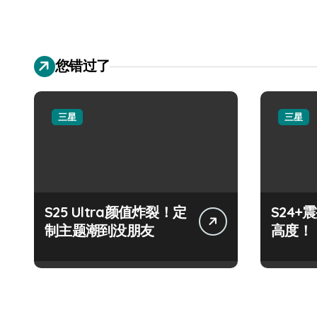
您错过了
三星
三星
S25 Ultra颜值炸裂！定
S24
制主题潮到没朋友
高度！