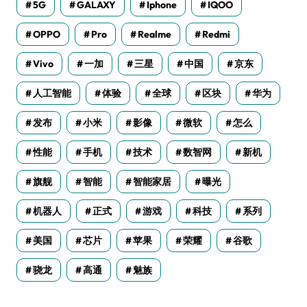
5G
GALAXY
Iphone
IQOO
OPPO
Pro
Realme
Redmi
Vivo
一加
三星
中国
京东
人工智能
体验
全球
区块
华为
发布
小米
影像
微软
怎么
性能
手机
技术
数智网
新机
旗舰
智能
智能家居
曝光
机器人
正式
游戏
科技
系列
美国
芯片
苹果
荣耀
谷歌
骁龙
高通
魅族