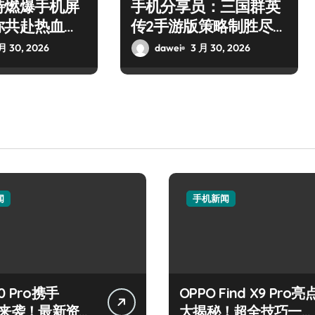
特燃爆手机屏
手机分享员：三国群英
你共赴热血枪
传2手游版策略制胜尽享
乱世群雄逐鹿
月 30, 2026
dawei
3 月 30, 2026
闻
手机新闻
0 Pro携手
OPPO Find X9 Pro亮
LY来袭！最新资讯
大揭秘！超全技巧一键