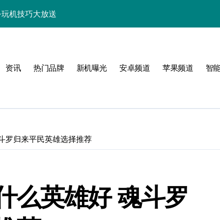
讯+玩机技巧大放送
巧一键get！
来围观！
资讯
热门品牌
新机曝光
安卓频道
苹果频道
智
亮点速览一手掌握！
，一文全掌握！
活一键全掌控！
惠速来抢！
魂斗罗归来平民英雄选择推荐
，速来围观！
，手机新体验一手掌握！
什么英雄好 魂斗罗
人一步抢先知！