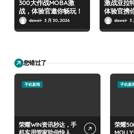
300大作战MOBA激
激战亚拉
战，体验官邀你畅玩！
体验官携
战盛宴
dawei
3 月 30, 2026
dawei
3 
您错过了
手机新闻
手机新
荣耀WIN资讯秒达，手
荣耀50
机实用管家助你快人一
MOL