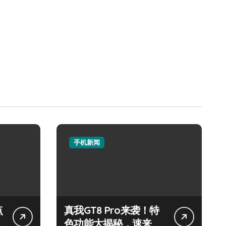
手机新闻
点
真我GT8 Pro来袭！特
色功能大揭秘，速来围