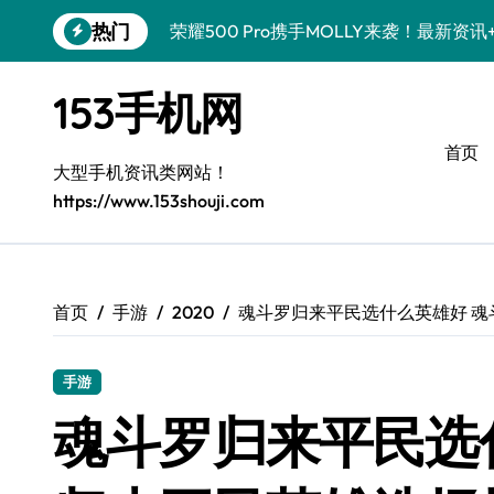
跳
热门
荣耀500 Pro携手MOLLY来袭！最新资
转
到
OPPO Find X9 Pro亮点大揭秘！超全技
内
153手机网
容
真我GT8 Pro来袭！特色功能大揭秘，速
首页
vivo S50 Pro mini来袭！小屏旗舰，
大型手机资讯类网站！
https://www.153shouji.com
手机分享员揭秘：REDMI K90亮点配置
荣耀ROBOT PHONE在手，智能资讯生
华为nova 15 Ultra新功能解锁，限时优
首页
手游
2020
魂斗罗归来平民选什么英雄好 
iPhone 17e爆料来袭！性能配置大升级
手游
三星Galaxy Z Fold7来袭！创新科技
魂斗罗归来平民选
荣耀WIN资讯秒达，手机实用管家助你快