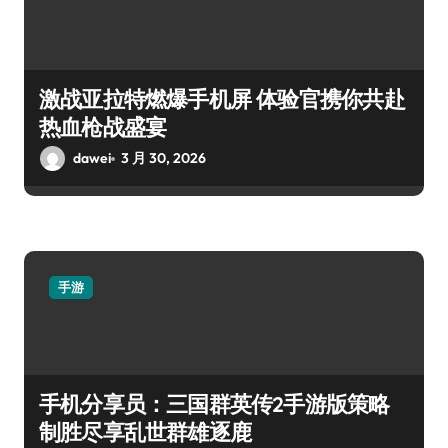
激战亚拉特燃爆手机屏 体验官携你共赴
热血枪战盛宴
dawei
3 月 30, 2026
手游
手机分享员：三国群英传2手游版策略
制胜尽享乱世群雄逐鹿