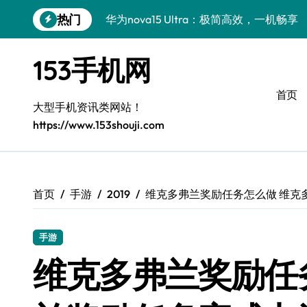
跳
热门
华为nova15 Ultra：极简高效，一机畅享
转
到
真我GT8 Pro：极简首选，性能巅峰
内
153手机网
容
极简之选，三星W26开启尊享新境
首页
三星W26：极简设计，高效生活新方式
大型手机资讯类网站！
https://www.153shouji.com
极简之选：三星Galaxy S26，高效新篇
极简美学新体验：OPPO Find X9 Pro全
iQOO Z11 Turbo：轻旗舰，性能控的极
首页
手游
2019
维克多弗兰奖励任务怎么做 维克
荣耀WIN RT：极简设计，轻智能高效生活
手游
荣耀Magic8 Pro Air：极简设计，高效
维克多弗兰奖励任
iPhone 17e导购指南：简约生活，智慧之