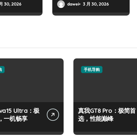
乱世群雄逐鹿
月 30, 2026
dawei
3 月 30, 2026
购
手机导购
a15 Ultra：极
真我GT8 Pro：极简首
，一机畅享
选，性能巅峰