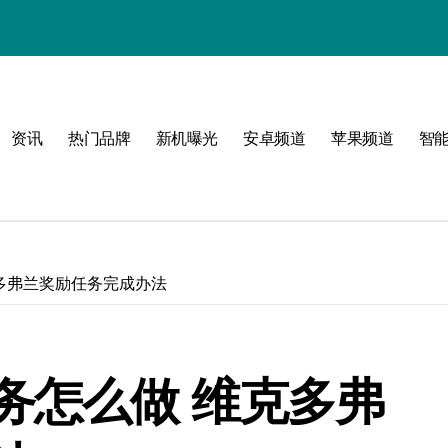
资讯
热门品牌
新机曝光
安卓频道
苹果频道
智
解析
简之选
多弗兰奖励任务完成办法
生活新选择
务怎么做 维克多弗
选