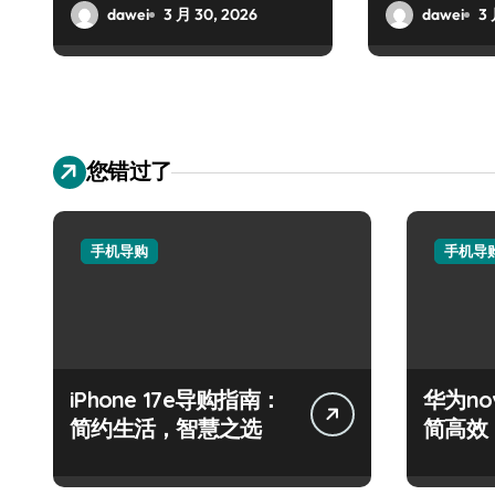
战盛宴
dawei
3 月 30, 2026
dawei
3 
您错过了
手机导购
手机导
iPhone 17e导购指南：
华为nov
简约生活，智慧之选
简高效