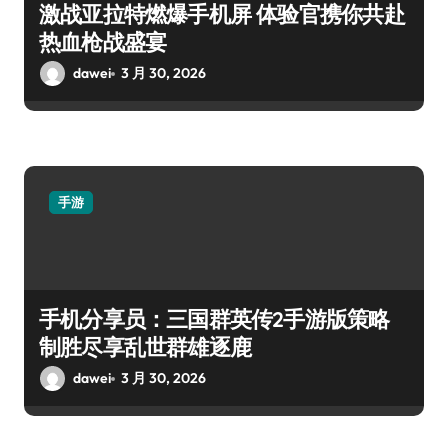
激战亚拉特燃爆手机屏 体验官携你共赴
热血枪战盛宴
dawei
3 月 30, 2026
手游
手机分享员：三国群英传2手游版策略
制胜尽享乱世群雄逐鹿
dawei
3 月 30, 2026