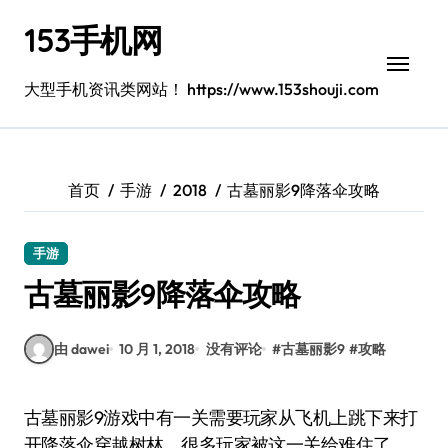
跳
153手机网
转
到
内
大型手机资讯类网站！ https://www.153shouji.com
容
首页
手游
2018
古墓丽影9降落伞攻略
手游
古墓丽影9降落伞攻略
由 dawei
10 月 1, 2018
没有评论
#
古墓丽影9
#
攻略
古墓丽影9游戏中有一关需要玩家从飞机上跳下来打
开降落伞穿越树林，很多玩家被这一关给难住了，