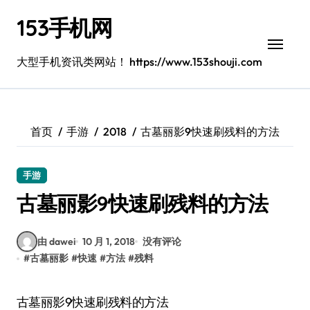
跳
153手机网
转
到
内
大型手机资讯类网站！ https://www.153shouji.com
容
首页
手游
2018
古墓丽影9快速刷残料的方法
手游
古墓丽影9快速刷残料的方法
由 dawei
10 月 1, 2018
没有评论
#
古墓丽影
#
快速
#
方法
#
残料
古墓丽影9快速刷残料的方法