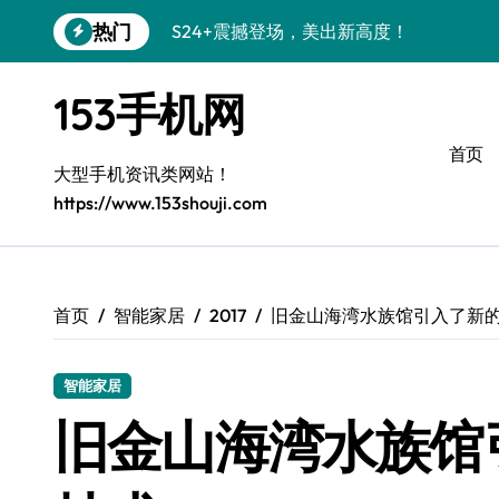
跳
热门
S24+震撼登场，美出新高度！
转
到
Galaxy S26+颜值爆升秘诀大公开
内
153手机网
容
A56 5G登场，三星风尚新定义！
首页
三星S26上手玩转个性美化｜手机分享员
大型手机资讯类网站！
https://www.153shouji.com
S25美化秘籍：个性潮玩，炫酷加倍！
C55 5G焕新秘籍：定制潮流无限畅玩
Galaxy C55 5G登场，美学新标杆！
首页
智能家居
2017
旧金山海湾水族馆引入了新的
Galaxy Z Flip6：折叠时尚，一瞬惊艳
智能家居
S25+闪亮登场，3招秒变焦点王者！
旧金山海湾水族馆
S25 Ultra颜值炸裂！定制主题潮到没朋友