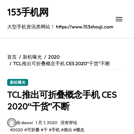
跳
153手机网
转
到
内
大型手机资讯类网站！ https://www.153shouji.com
容
首页
新机曝光
2020
TCL推出可折叠概念手机 CES 2020“干货”不断
新机曝光
TCL推出可折叠概念手机 CES
2020“干货”不断
由 dawei
1 月 7, 2020
没有评论
#
2020
#
可折叠
#
干
#
手机
#
推出
#
概念