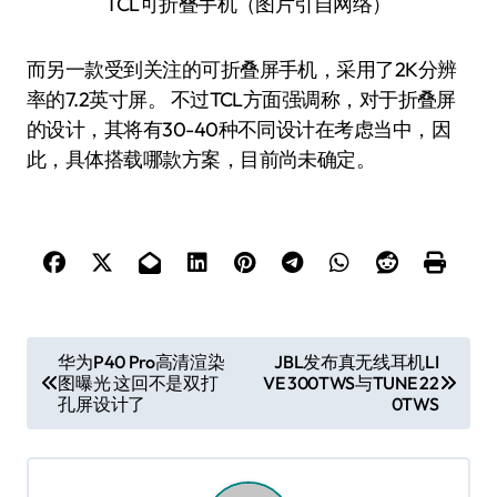
TCL可折叠手机（图片引自网络）
而另一款受到关注的可折叠屏手机，采用了2K分辨
率的7.2英寸屏。 不过TCL方面强调称，对于折叠屏
的设计，其将有30-40种不同设计在考虑当中，因
此，具体搭载哪款方案，目前尚未确定。
文
华为P40 Pro高清渲染
JBL发布真无线耳机LI
图曝光 这回不是双打
VE 300TWS与TUNE 22
章
孔屏设计了
0TWS
导
航