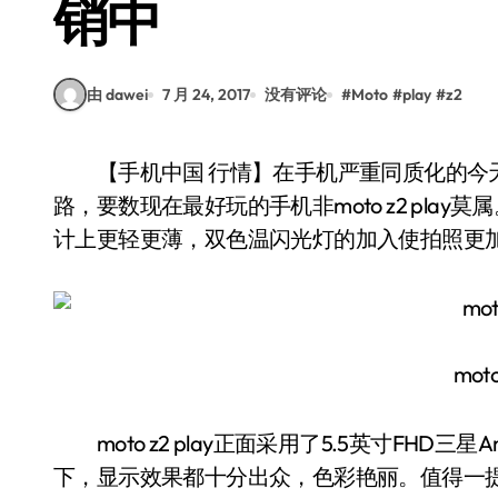
销中
由 dawei
7 月 24, 2017
没有评论
#
Moto
#
play
#
z2
【手机中国 行情】在手机严重同质化的今天，各家手机厂商使出浑身解数为走出不一样的
路，要数现在最好玩的手机非moto z2 play莫属
计上更轻更薄，双色温闪光灯的加入使拍照更加
moto
moto z2 play正面采用了5.5英寸FHD
下，显示效果都十分出众，色彩艳丽。值得一提的是，