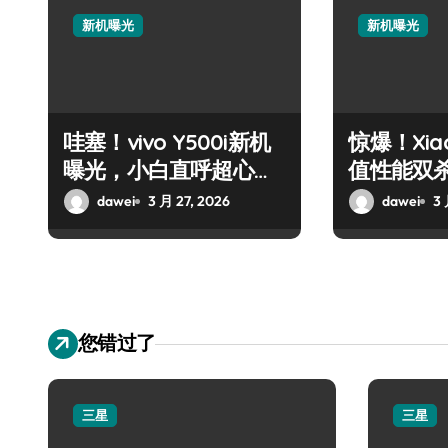
新机曝光
新机曝光
哇塞！vivo Y500i新机
惊爆！Xiao
曝光，小白直呼超心
值性能双
动！
动！
dawei
3 月 27, 2026
dawei
3 
您错过了
三星
三星