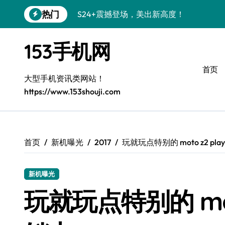
跳
热门
S24+震撼登场，美出新高度！
转
到
Galaxy S26+颜值爆升秘诀大公开
内
153手机网
容
A56 5G登场，三星风尚新定义！
首页
三星S26上手玩转个性美化｜手机分享员
大型手机资讯类网站！
https://www.153shouji.com
S25美化秘籍：个性潮玩，炫酷加倍！
C55 5G焕新秘籍：定制潮流无限畅玩
Galaxy C55 5G登场，美学新标杆！
首页
新机曝光
2017
玩就玩点特别的 moto z2 p
Galaxy Z Flip6：折叠时尚，一瞬惊艳
新机曝光
S25+闪亮登场，3招秒变焦点王者！
玩就玩点特别的 mot
S25 Ultra颜值炸裂！定制主题潮到没朋友