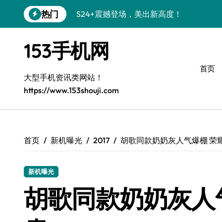
跳
热门
S24+震撼登场，美出新高度！
转
到
Galaxy S26+颜值爆升秘诀大公开
内
153手机网
容
A56 5G登场，三星风尚新定义！
首页
三星S26上手玩转个性美化｜手机分享员
大型手机资讯类网站！
https://www.153shouji.com
S25美化秘籍：个性潮玩，炫酷加倍！
C55 5G焕新秘籍：定制潮流无限畅玩
Galaxy C55 5G登场，美学新标杆！
首页
新机曝光
2017
胡歌同款奶奶灰人气爆棚 荣
Galaxy Z Flip6：折叠时尚，一瞬惊艳
新机曝光
S25+闪亮登场，3招秒变焦点王者！
胡歌同款奶奶灰人
S25 Ultra颜值炸裂！定制主题潮到没朋友