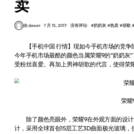
卖
由 dawei
7 月 15, 2017
没有评论
#
奶奶灰
#
热卖
#
胡歌
【手机中国 行情】现如今手机市场的竞争除了配置外，颜色也逐渐成为吸引用户的特点。而
今年手机市场最酷的颜色当属荣耀9的“奶奶灰
受粉丝喜爱。再加上男神胡歌的代言，使得荣
荣耀
除了颜色亮眼外，荣耀9在外观方面的设计
计，采用全球首创15层工艺3D曲面极光玻璃