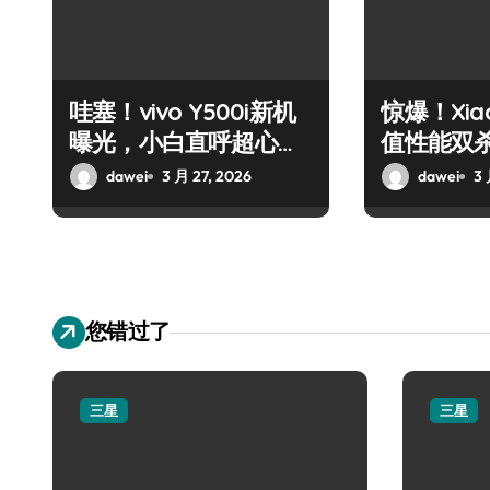
哇塞！vivo Y500i新机
惊爆！Xiao
曝光，小白直呼超心
值性能双
动！
动！
dawei
3 月 27, 2026
dawei
3 
您错过了
三星
三星