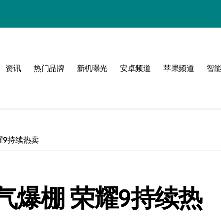
资讯
热门品牌
新机曝光
安卓频道
苹果频道
智
必看
耀9持续热卖
气爆棚 荣耀9持续热