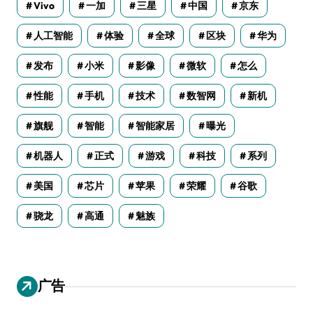
Vivo
一加
三星
中国
京东
人工智能
体验
全球
区块
华为
发布
小米
影像
微软
怎么
性能
手机
技术
数智网
新机
旗舰
智能
智能家居
曝光
机器人
正式
游戏
科技
系列
美国
芯片
苹果
荣耀
谷歌
骁龙
高通
魅族
广告