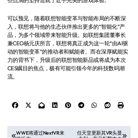
些点滴的坚持造就了近乎完美的游戏体验。
可以预见，随着联想智能变革与智能布局的不断深
入，联想将与他的生态伙伴推出更多的“智能化”产
品，为多个领域带来智能升级。如联想集团董事长
兼CEO杨元庆所言，联想将真正成为这一轮“由AI驱
动的智能变革”的推动者和赋能者。而在深厚赋能实
力的背书下，升级后的联想智能新品或将成为本次
CES瞩目的焦点，极有可能引领今年的科技数码潮
流。
文
WWE将通过NextVR来
任天堂更新其VR头显