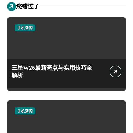
您错过了
手机新闻
三星W26最新亮点与实用技巧全
解析
手机新闻