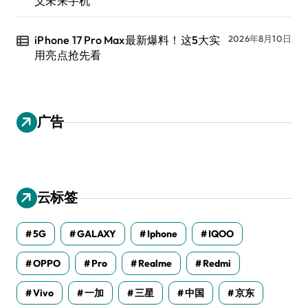
义未来手机
iPhone 17 Pro Max最新爆料！这5大实
2026年8月10日
用亮点抢先看
广告
云标签
5G
GALAXY
Iphone
IQOO
OPPO
Pro
Realme
Redmi
Vivo
一加
三星
中国
京东