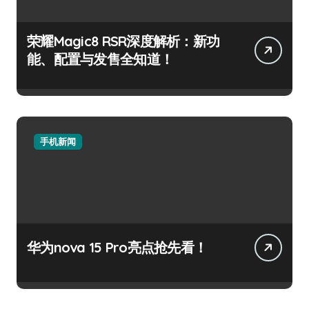
荣耀Magic8 RSR深度解析：新功
能、配置与发售全知道！
手机新闻
华为nova 15 Pro亮点抢先看！