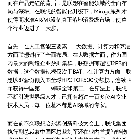
而在产品走红的背后，是联想在智能领域的全面布
局与深耕。在联想的智能化升级下，Mirage系列才
使得高水准AR/VR设备真正落地消费级市场，使整
个行业迈进了一大步。
首先，在人工智能三要素——大数据、计算力和算法
方面联想进行了全面布局。在大数据方面，作为国
内最大的制造企业数据集群，联想拥有超过12PB的
数据，这个数据规模仅次于BAT。在计算力方面，联
想以87套份额入围全球HPC TOP500份额榜，连续四
年获得中国第一，蝉联全球第二。在算法上，联想
不断引进世界级人才，已拥有超过一百多位AI专业
技术人员，每一位基本都是AI领域的专家。
而在前不久联想哈尔滨创新科技大会上，联想集团
执行副总裁兼中国区总裁刘军还在业内首提智能物