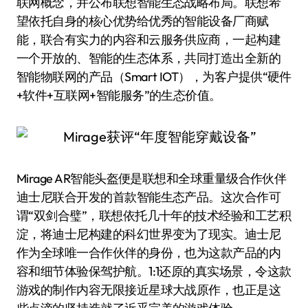
联网概念，并公布联想智能生态战略布局。联想希
望依托自身的核心优势给优秀的智能设备厂商赋
能，联合有实力的内容和云服务供应商，一起构建
一个开放的、智能的生态体系，共同打造出全新的
智能物联网的产品（Smart IOT），为客户提供“硬件
+软件+互联网+智能服务”的生态价值。
Mirage AR智能头盔便是联想和全球重量级合作伙伴
迪士尼联合开发的首款智能生态产品。这次合作可
谓“双剑合璧”，联想依托几十年的技术经验和工艺积
淀，将迪士尼构建的科幻世界变为了现实。迪士尼
作为全球唯一合作伙伴的身份，也为这款产品的内
容和细节体验保驾护航。1:1还原的真实场景，令这款
游戏的制作内容无限接近星球大战原作，也正是这