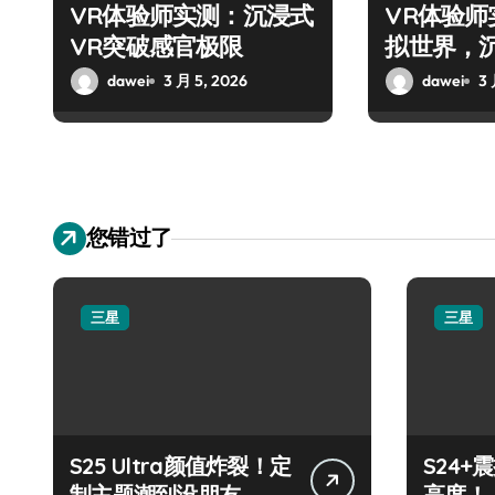
VR体验师实测：沉浸式
VR体验
VR突破感官极限
拟世界，
旅！
dawei
3 月 5, 2026
dawei
3 
您错过了
三星
三星
S25 Ultra颜值炸裂！定
S24
制主题潮到没朋友
高度！