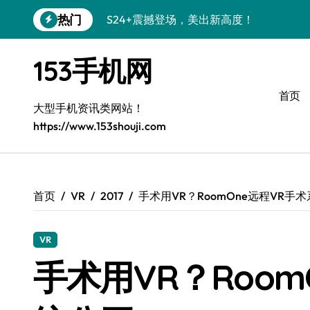
跳
热门
S24+震撼登场，美出新高度！
转
到
Galaxy S26+颜值爆升秘诀大公开
内
153手机网
容
A56 5G登场，三星风尚新定义！
首页
三星S26上手玩转个性美化｜手机分享员
大型手机资讯类网站！
https://www.153shouji.com
S25美化秘籍：个性潮玩，炫酷加倍！
C55 5G焕新秘籍：定制潮流无限畅玩
Galaxy C55 5G登场，美学新标杆！
首页
VR
2017
手术用VR？RoomOne远程VR手
Galaxy Z Flip6：折叠时尚，一瞬惊艳
VR
S25+闪亮登场，3招秒变焦点王者！
手术用VR？Room
S25 Ultra颜值炸裂！定制主题潮到没朋友