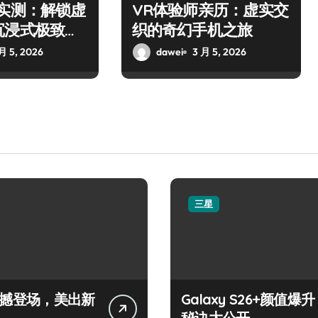
师实测：解锁虚
VR体验师亲历：虚实交
沉浸式极致之
织的奇幻手机之旅
月 5, 2026
dawei
3 月 5, 2026
三星
+震撼登场，美出新
Galaxy S26+颜值爆升
秘诀大公开