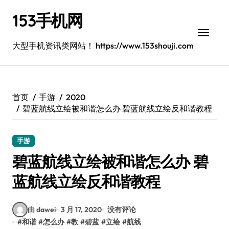
跳
153手机网
转
到
内
大型手机资讯类网站！ https://www.153shouji.com
容
首页
手游
2020
碧蓝航线立绘被和谐怎么办 碧蓝航线立绘反和谐教程
手游
碧蓝航线立绘被和谐怎么办 碧
蓝航线立绘反和谐教程
由 dawei
3 月 17, 2020
没有评论
#
和谐
#
怎么办
#
教
#
碧蓝
#
立绘
#
航线