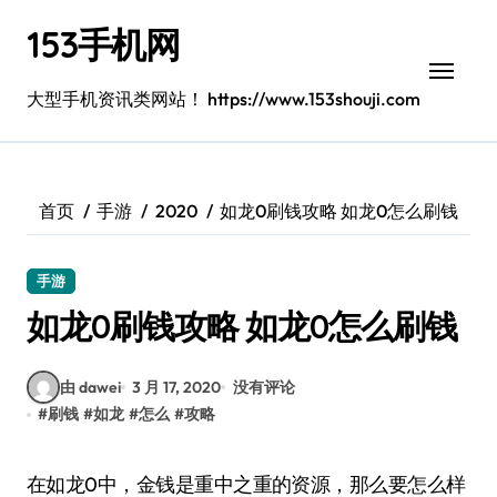
跳
153手机网
转
到
内
大型手机资讯类网站！ https://www.153shouji.com
容
首页
手游
2020
如龙0刷钱攻略 如龙0怎么刷钱
手游
如龙0刷钱攻略 如龙0怎么刷钱
由 dawei
3 月 17, 2020
没有评论
#
刷钱
#
如龙
#
怎么
#
攻略
在如龙0中，金钱是重中之重的资源，那么要怎么样