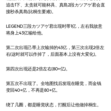
追击1下、太贪就可能杯具、真島2段カツアゲ君会直
接秒杀真島(比桐生要难)。
LEGEND三段カツアゲ君出现时帯1亿，左右我故意
将身上43亿输给他。
第二次出现己帯上次输掉的43亿，第三次出现2倍左
右(这时就可以作掉了，后面基本上没有大変化)。
第四次出现还是2倍左右(80+亿)。
第五次不出现了。全地图找后发现在睡觉，而金钱
变回40+亿，不再是80+亿。
绕了几圈，都是睡觉状态，打醒后让他做掉桐生。