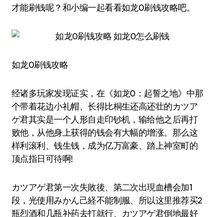
才能刷钱呢？和小编一起看看如龙0刷钱攻略吧。
如龙0刷钱攻略
经诸多玩家发现证实，在《如龙0：起誓之地》中那
个带着花边小礼帽、长得比桐生还高还壮的カツア
ゲ君其实是一个人形自走印钞机，输给他之后再打
败他，从他身上获得的钱会有大幅的增涨。那么这
样利滚利、钱生钱，成为亿万富豪、踏上神室町的
顶点指日可待啊!
カツアゲ君第一次失敗後、第二次出現血槽会加1
段，光使用みかん己経不能制服、所以这里推荐买2
瓶烈酒和几瓶补药去打就行、カツアゲ君倒地最好