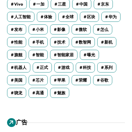
Vivo
一加
三星
中国
京东
人工智能
体验
全球
区块
华为
发布
小米
影像
微软
怎么
性能
手机
技术
数智网
新机
旗舰
智能
智能家居
曝光
机器人
正式
游戏
科技
系列
美国
芯片
苹果
荣耀
谷歌
骁龙
高通
魅族
广告