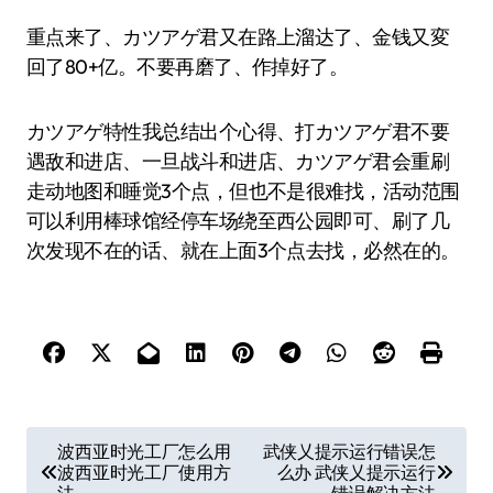
重点来了、カツアゲ君又在路上溜达了、金钱又変
回了80+亿。不要再磨了、作掉好了。
カツアゲ特性我总结出个心得、打カツアゲ君不要
遇敌和进店、一旦战斗和进店、カツアゲ君会重刷
走动地图和睡觉3个点，但也不是很难找，活动范围
可以利用棒球馆经停车场绕至西公园即可、刷了几
次发现不在的话、就在上面3个点去找，必然在的。
文
波西亚时光工厂怎么用
武侠乂提示运行错误怎
波西亚时光工厂使用方
么办 武侠乂提示运行
章
法
错误解决方法