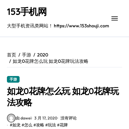
跳
153手机网
转
到
内
大型手机资讯类网站！ https://www.153shouji.com
容
首页
手游
2020
如龙0花牌怎么玩 如龙0花牌玩法攻略
手游
如龙0花牌怎么玩 如龙0花牌玩
法攻略
由 dawei
3 月 17, 2020
没有评论
#
如龙
#
怎么
#
攻略
#
玩法
#
花牌