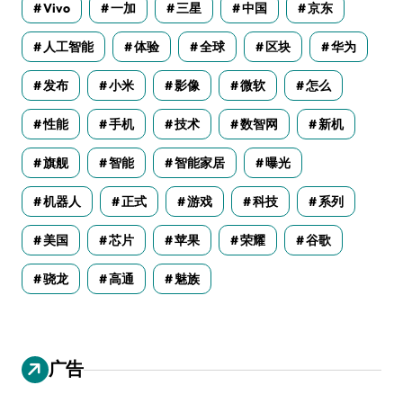
Vivo
一加
三星
中国
京东
人工智能
体验
全球
区块
华为
发布
小米
影像
微软
怎么
性能
手机
技术
数智网
新机
旗舰
智能
智能家居
曝光
机器人
正式
游戏
科技
系列
美国
芯片
苹果
荣耀
谷歌
骁龙
高通
魅族
广告