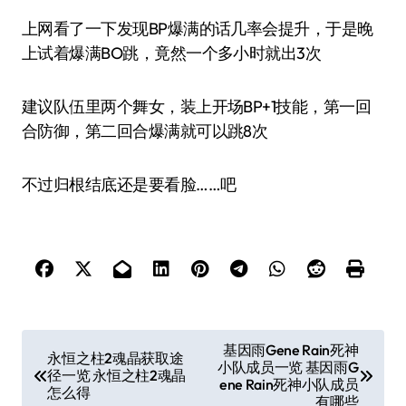
上网看了一下发现BP爆满的话几率会提升，于是晚
上试着爆满BO跳，竟然一个多小时就出3次
建议队伍里两个舞女，装上开场BP+1技能，第一回
合防御，第二回合爆满就可以跳8次
不过归根结底还是要看脸……吧
文
基因雨Gene Rain死神
永恒之柱2魂晶获取途
小队成员一览 基因雨G
章
径一览 永恒之柱2魂晶
ene Rain死神小队成员
怎么得
导
有哪些