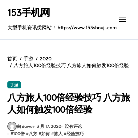
跳
153手机网
转
到
内
大型手机资讯类网站！ https://www.153shouji.com
容
首页
手游
2020
八方旅人100倍经验技巧 八方旅人如何触发100倍经验
手游
八方旅人100倍经验技巧 八方旅
人如何触发100倍经验
由 dawei
3 月 17, 2020
没有评论
#
100倍
#
八方
#
如何
#
旅人
#
经验技巧