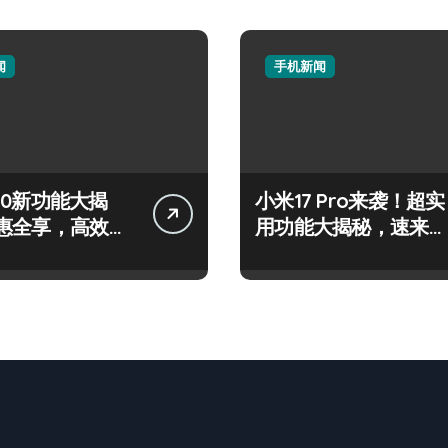
闻
手机新闻
 S50新功能大揭
小米17 Pro来袭！超实
惠全享，高效玩
用功能大揭秘，速来围
看！
观！