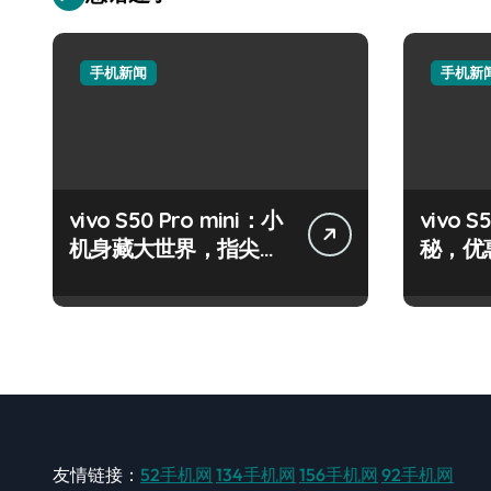
手机新闻
手机新
vivo S50 Pro mini：小
vivo
机身藏大世界，指尖资
秘，优
讯一触即达！
机速来
友情链接：
52手机网
134手机网
156手机网
92手机网