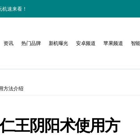
效玩机速来看！
来围观！
手机圈新宠预定！
资讯
热门品牌
新机曝光
安卓频道
苹果频道
智
家揭秘超燃新亮点
用方法介绍
必看
 仁王阴阳术使用方
，指尖资讯一触即达！