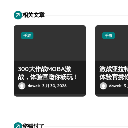
相关文章
手游
手游
300大作战MOBA激
激战亚拉
战，体验官邀你畅玩！
体验官携
战盛宴
dawei
3 月 30, 2026
dawei
3 
您错过了