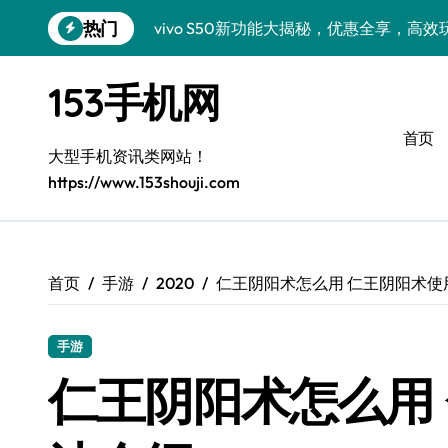
跳
热门
vivo S50新功能大揭秘，优惠全享，高
转
到
小米17 Pro来袭！超实用功能大揭秘，速
内
153手机网
容
三星Galaxy S26来袭！创新科技亮点，
首页
三星Galaxy Z Fold7抢先窥秘！手机管
大型手机资讯类网站！
https://www.153shouji.com
S25 Ultra颜值炸裂！定制主题潮到没朋友
S24+震撼登场，美出新高度！
Galaxy S26+颜值爆升秘诀大公开
首页
手游
2020
仁王阴阳术怎么用 仁王阴阳术使
A56 5G登场，三星风尚新定义！
手游
三星S26上手玩转个性美化｜手机分享员
仁王阴阳术怎么用
vivo S50 Pro mini：小机身藏大世界