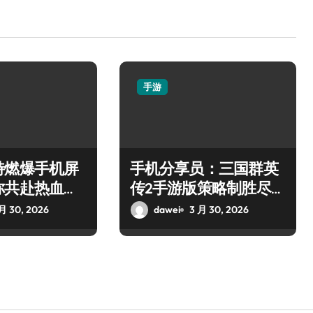
手游
特燃爆手机屏
手机分享员：三国群英
你共赴热血枪
传2手游版策略制胜尽享
乱世群雄逐鹿
月 30, 2026
dawei
3 月 30, 2026