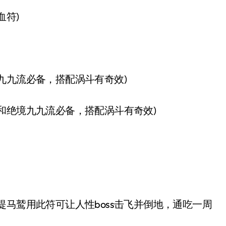
血符)
九九流必备，搭配涡斗有奇效)
和绝境九九流必备，搭配涡斗有奇效)
提马鹫用此符可让人性boss击飞并倒地，通吃一周