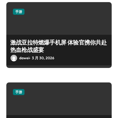
手游
激战亚拉特燃爆手机屏 体验官携你共赴
热血枪战盛宴
dawei
3 月 30, 2026
手游