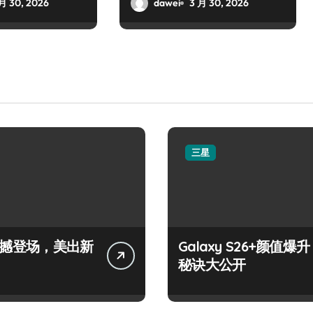
乱世群雄逐鹿
月 30, 2026
dawei
3 月 30, 2026
三星
+震撼登场，美出新
Galaxy S26+颜值爆升
秘诀大公开