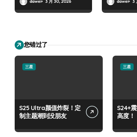
战盛宴
dawei
3 月 30, 2026
dawei
3 
您错过了
三星
三星
S25 Ultra颜值炸裂！定
S24
制主题潮到没朋友
高度！