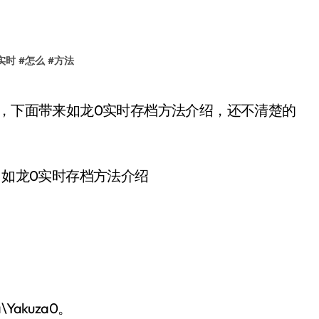
实时
#
怎么
#
方法
a\Yakuza0。