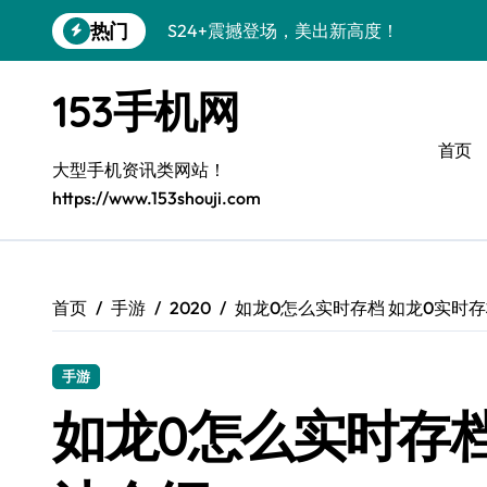
跳
热门
S24+震撼登场，美出新高度！
转
到
Galaxy S26+颜值爆升秘诀大公开
内
153手机网
容
A56 5G登场，三星风尚新定义！
首页
三星S26上手玩转个性美化｜手机分享员
大型手机资讯类网站！
https://www.153shouji.com
S25美化秘籍：个性潮玩，炫酷加倍！
C55 5G焕新秘籍：定制潮流无限畅玩
Galaxy C55 5G登场，美学新标杆！
首页
手游
2020
如龙0怎么实时存档 如龙0实时
Galaxy Z Flip6：折叠时尚，一瞬惊艳
手游
S25+闪亮登场，3招秒变焦点王者！
如龙0怎么实时存档
S25 Ultra颜值炸裂！定制主题潮到没朋友