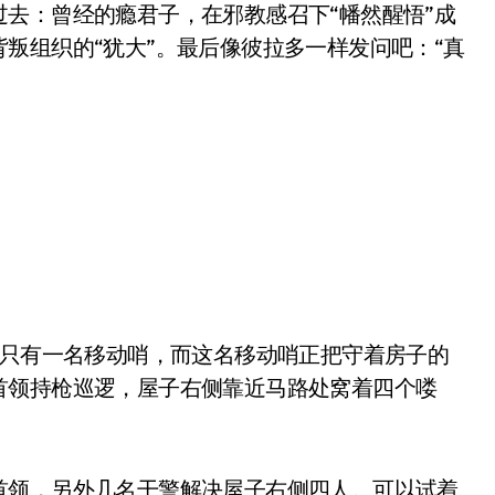
去：曾经的瘾君子，在邪教感召下“幡然醒悟”成
叛组织的“犹大”。最后像彼拉多一样发问吧：“真
)只有一名移动哨，而这名移动哨正把守着房子的
首领持枪巡逻，屋子右侧靠近马路处窝着四个喽
首领，另外几名干警解决屋子右侧四人。可以试着