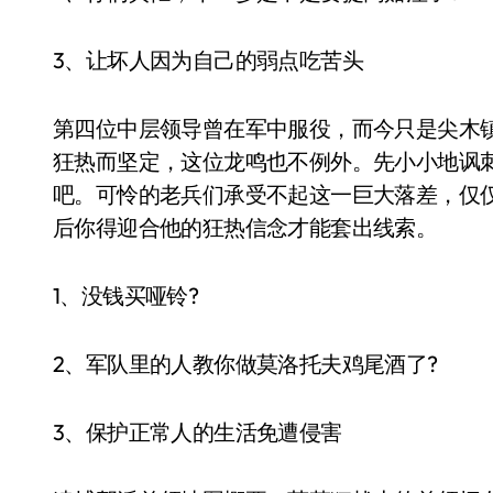
3、让坏人因为自己的弱点吃苦头
第四位中层领导曾在军中服役，而今只是尖木
狂热而坚定，这位龙鸣也不例外。先小小地讽
吧。可怜的老兵们承受不起这一巨大落差，仅
后你得迎合他的狂热信念才能套出线索。
1、没钱买哑铃?
2、军队里的人教你做莫洛托夫鸡尾酒了?
3、保护正常人的生活免遭侵害