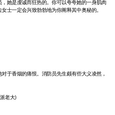
员，她是虔诚而狂热的。你可以夸夸她的一身肌肉
位女士一定会兴致勃勃地为你阐释其中奥秘的。
他对于香烟的痛恨。消防员先生颇有些大义凌然，
派老大)