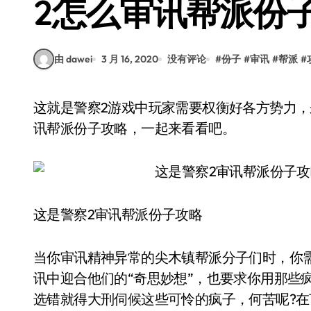
2怎么审讯帮派份
由 dawei
3 月 16, 2020
没有评论
#
份子
#
审讯
#
帮派
#
这就是警察2游戏中玩家需要权衡好各方势力，来达到名利双收的结果，下面就带来这是警察2审
讯帮派份子攻略，一起来看看吧。
这是警察2审讯帮派份子攻略
当你审讯精神异常的尖木镇帮派分子们时，你
讯中迎合他们的“奇思妙想”，也要求你用那些
选错就得大刑伺候这些可怜的疯子，何苦呢?