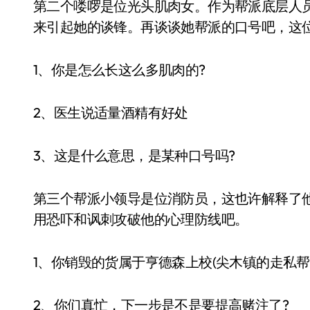
第二个喽啰是位光头肌肉女。作为帮派底层人
来引起她的谈锋。再谈谈她帮派的口号吧，这
1、你是怎么长这么多肌肉的?
2、医生说适量酒精有好处
3、这是什么意思，是某种口号吗?
第三个帮派小领导是位消防员，这也许解释了
用恐吓和讽刺攻破他的心理防线吧。
1、你销毁的货属于亨德森上校(尖木镇的走私帮
2、你们真忙，下一步是不是要提高赌注了?