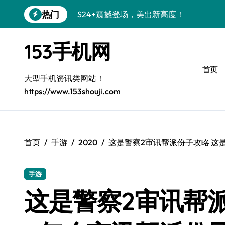
跳
热门
S24+震撼登场，美出新高度！
转
到
Galaxy S26+颜值爆升秘诀大公开
内
153手机网
容
A56 5G登场，三星风尚新定义！
首页
三星S26上手玩转个性美化｜手机分享员
大型手机资讯类网站！
https://www.153shouji.com
S25美化秘籍：个性潮玩，炫酷加倍！
C55 5G焕新秘籍：定制潮流无限畅玩
Galaxy C55 5G登场，美学新标杆！
首页
手游
2020
这是警察2审讯帮派份子攻略 这
Galaxy Z Flip6：折叠时尚，一瞬惊艳
手游
S25+闪亮登场，3招秒变焦点王者！
这是警察2审讯帮
S25 Ultra颜值炸裂！定制主题潮到没朋友