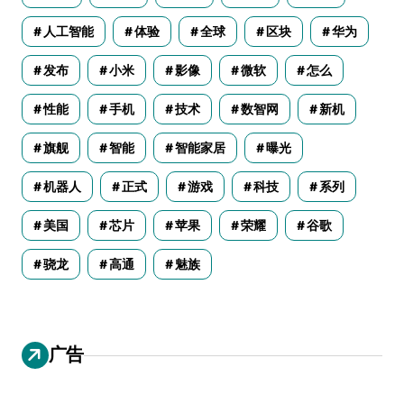
人工智能
体验
全球
区块
华为
发布
小米
影像
微软
怎么
性能
手机
技术
数智网
新机
旗舰
智能
智能家居
曝光
机器人
正式
游戏
科技
系列
美国
芯片
苹果
荣耀
谷歌
骁龙
高通
魅族
广告