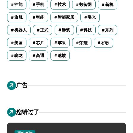
性能
手机
技术
数智网
新机
旗舰
智能
智能家居
曝光
机器人
正式
游戏
科技
系列
美国
芯片
苹果
荣耀
谷歌
骁龙
高通
魅族
广告
您错过了