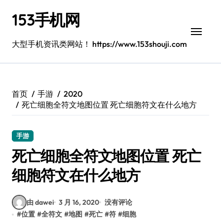
跳
153手机网
转
到
内
大型手机资讯类网站！ https://www.153shouji.com
容
首页
手游
2020
死亡细胞全符文地图位置 死亡细胞符文在什么地方
手游
死亡细胞全符文地图位置 死亡
细胞符文在什么地方
由 dawei
3 月 16, 2020
没有评论
#
位置
#
全符文
#
地图
#
死亡
#
符
#
细胞