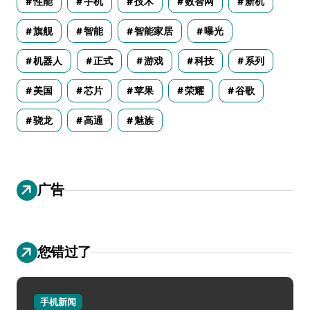
性能
手机
技术
数智网
新机
旗舰
智能
智能家居
曝光
机器人
正式
游戏
科技
系列
美国
芯片
苹果
荣耀
谷歌
骁龙
高通
魅族
广告
您错过了
手机新闻