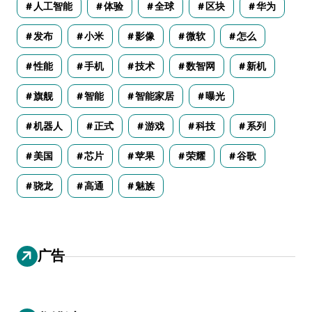
人工智能
体验
全球
区块
华为
发布
小米
影像
微软
怎么
性能
手机
技术
数智网
新机
旗舰
智能
智能家居
曝光
机器人
正式
游戏
科技
系列
美国
芯片
苹果
荣耀
谷歌
骁龙
高通
魅族
广告