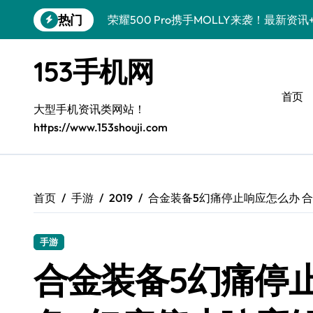
跳
热门
荣耀500 Pro携手MOLLY来袭！最新资
转
到
OPPO Find X9 Pro亮点大揭秘！超全技
内
153手机网
容
真我GT8 Pro来袭！特色功能大揭秘，速
首页
vivo S50 Pro mini来袭！小屏旗舰，
大型手机资讯类网站！
https://www.153shouji.com
手机分享员揭秘：REDMI K90亮点配置
荣耀ROBOT PHONE在手，智能资讯生
华为nova 15 Ultra新功能解锁，限时优
首页
手游
2019
合金装备5幻痛停止响应怎么办 
iPhone 17e爆料来袭！性能配置大升级
手游
三星Galaxy Z Fold7来袭！创新科技
合金装备5幻痛停
荣耀WIN资讯秒达，手机实用管家助你快