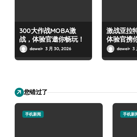
300大作战MOBA激
激战亚拉
战，体验官邀你畅玩！
体验官携
战盛宴
dawei
3 月 30, 2026
dawei
3 
您错过了
手机新闻
手机新