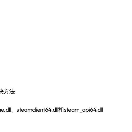
决方法
amclient64.dll和steam_api64.dll