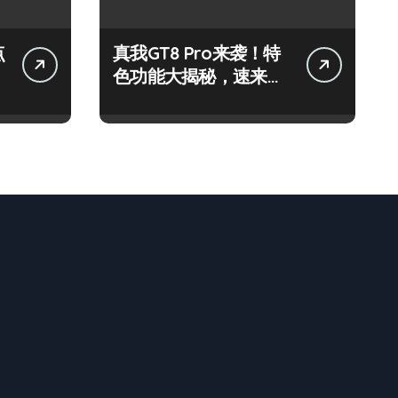
点
真我GT8 Pro来袭！特
色功能大揭秘，速来围
观！