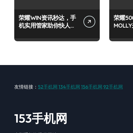
荣耀WIN资讯秒达，手
荣耀50
机实用管家助你快人一
MOL
步抢先知！
+玩机
友情链接：
52手机网
134手机网
156手机网
92手机网
153手机网