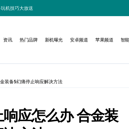
讯+玩机技巧大放送
巧一键get！
来围观！
资讯
热门品牌
新机曝光
安卓频道
苹果频道
智
亮点速览一手掌握！
，一文全掌握！
活一键全掌控！
惠速来抢！
合金装备5幻痛停止响应解决方法
，速来围观！
，手机新体验一手掌握！
止响应怎么办 合金装
人一步抢先知！