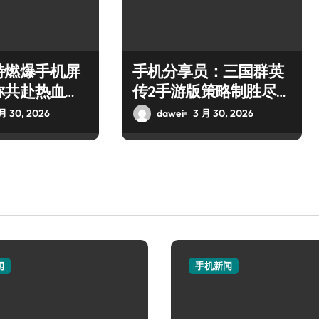
特燃爆手机屏
手机分享员：三国群英
你共赴热血枪
传2手游版策略制胜尽享
乱世群雄逐鹿
月 30, 2026
dawei
3 月 30, 2026
闻
手机新闻