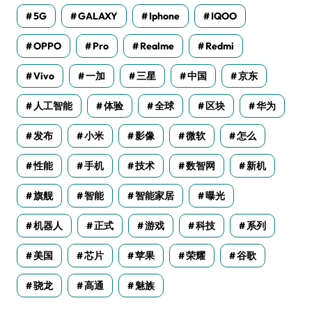
5G
GALAXY
Iphone
IQOO
OPPO
Pro
Realme
Redmi
Vivo
一加
三星
中国
京东
人工智能
体验
全球
区块
华为
发布
小米
影像
微软
怎么
性能
手机
技术
数智网
新机
旗舰
智能
智能家居
曝光
机器人
正式
游戏
科技
系列
美国
芯片
苹果
荣耀
谷歌
骁龙
高通
魅族