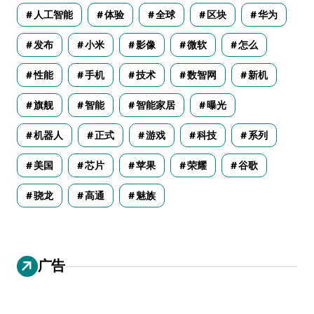
人工智能
体验
全球
区块
华为
发布
小米
影像
微软
怎么
性能
手机
技术
数智网
新机
旗舰
智能
智能家居
曝光
机器人
正式
游戏
科技
系列
美国
芯片
苹果
荣耀
谷歌
骁龙
高通
魅族
广告