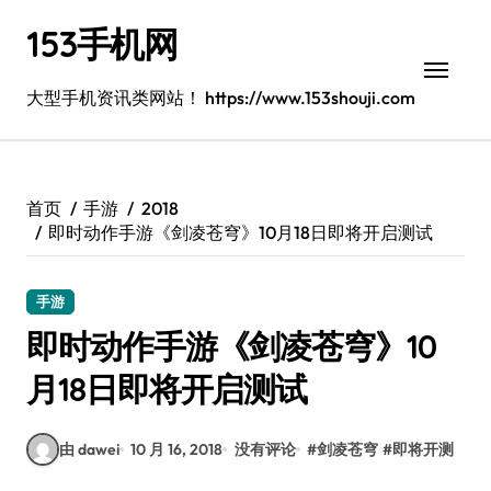
跳
153手机网
转
到
内
大型手机资讯类网站！ https://www.153shouji.com
容
首页
手游
2018
即时动作手游《剑凌苍穹》10月18日即将开启测试
手游
即时动作手游《剑凌苍穹》10
月18日即将开启测试
由 dawei
10 月 16, 2018
没有评论
#
剑凌苍穹
#
即将开测