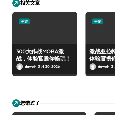
相关文章
手游
手游
300大作战MOBA激
激战亚拉
战，体验官邀你畅玩！
体验官携
战盛宴
dawei
3 月 30, 2026
dawei
3 
您错过了