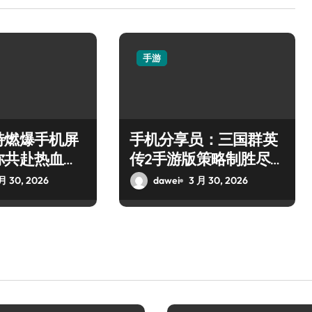
手游
特燃爆手机屏
手机分享员：三国群英
你共赴热血枪
传2手游版策略制胜尽享
乱世群雄逐鹿
月 30, 2026
dawei
3 月 30, 2026