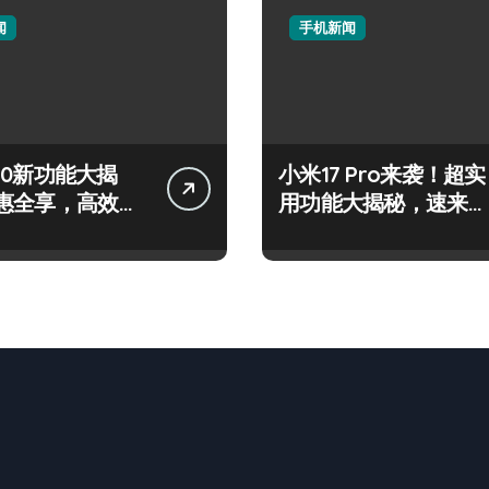
闻
手机新闻
 S50新功能大揭
小米17 Pro来袭！超实
惠全享，高效玩
用功能大揭秘，速来围
看！
观！