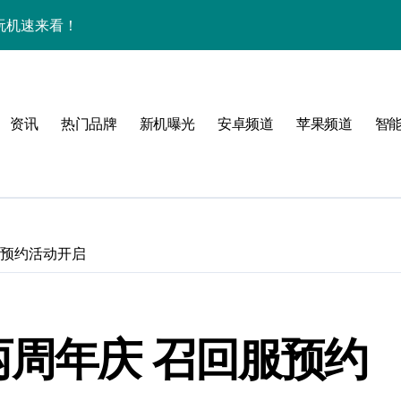
效玩机速来看！
来围观！
手机圈新宠预定！
资讯
热门品牌
新机曝光
安卓频道
苹果频道
智
家揭秘超燃新亮点
服预约活动开启
必看
两周年庆 召回服预约
，指尖资讯一触即达！