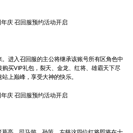
。进入召回服的主公将继承该账号所有区角色中
直接购买VIP礼包，裂天、金龙、红将、雄霸天下尽
速站上巅峰，享受大神的快乐。
葛亮、司马懿、孙策、左慈这四位红将即将在十