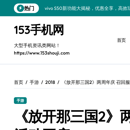
跳
热门
vivo S50新功能大揭秘，优惠全享，高
转
到
小米17 Pro来袭！超实用功能大揭秘，速
内
153手机网
容
三星Galaxy S26来袭！创新科技亮点，
首页
三星Galaxy Z Fold7抢先窥秘！手机管
大型手机资讯类网站！
https://www.153shouji.com
S25 Ultra颜值炸裂！定制主题潮到没朋友
S24+震撼登场，美出新高度！
Galaxy S26+颜值爆升秘诀大公开
首页
手游
2018
《放开那三国2》两周年庆 召回
A56 5G登场，三星风尚新定义！
手游
三星S26上手玩转个性美化｜手机分享员
《放开那三国2》
vivo S50 Pro mini：小机身藏大世界