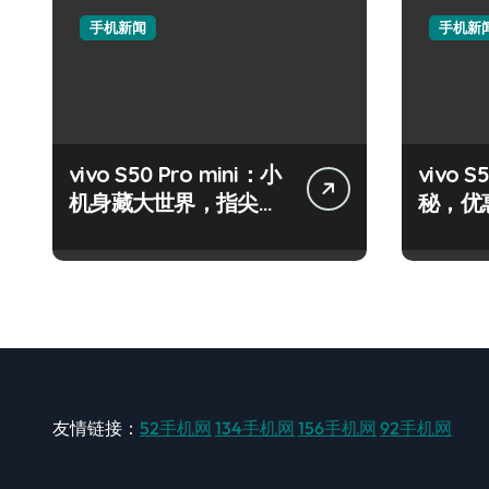
手机新闻
手机新
vivo S50 Pro mini：小
vivo
机身藏大世界，指尖资
秘，优
讯一触即达！
机速来
友情链接：
52手机网
134手机网
156手机网
92手机网