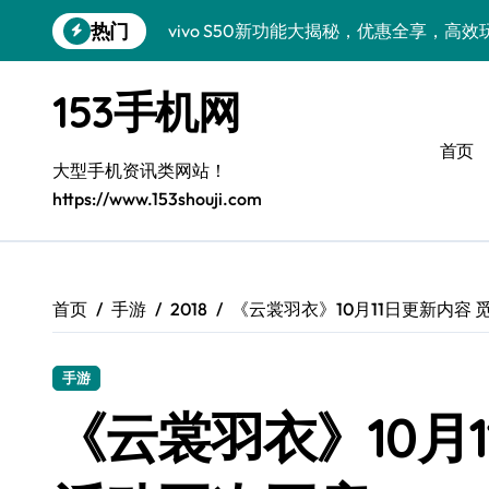
跳
热门
vivo S50新功能大揭秘，优惠全享，高
转
到
小米17 Pro来袭！超实用功能大揭秘，速
内
153手机网
容
三星Galaxy S26来袭！创新科技亮点，
首页
三星Galaxy Z Fold7抢先窥秘！手机管
大型手机资讯类网站！
https://www.153shouji.com
S25 Ultra颜值炸裂！定制主题潮到没朋友
S24+震撼登场，美出新高度！
Galaxy S26+颜值爆升秘诀大公开
首页
手游
2018
《云裳羽衣》10月11日更新内容
A56 5G登场，三星风尚新定义！
手游
三星S26上手玩转个性美化｜手机分享员
《云裳羽衣》10月
vivo S50 Pro mini：小机身藏大世界