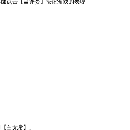
界面点击【当评委】按钮游戏的表现。
。
。
和【白无常】。