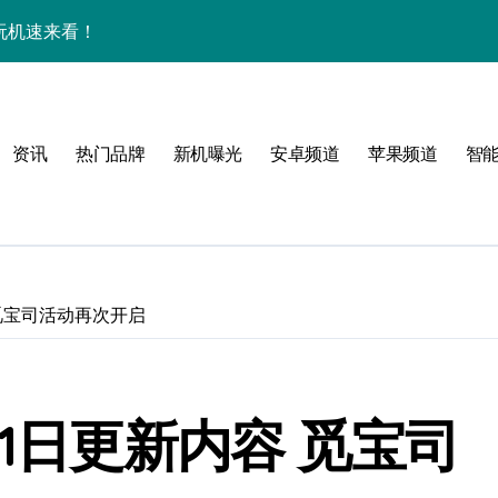
效玩机速来看！
来围观！
手机圈新宠预定！
资讯
热门品牌
新机曝光
安卓频道
苹果频道
智
家揭秘超燃新亮点
 觅宝司活动再次开启
必看
11日更新内容 觅宝司
，指尖资讯一触即达！