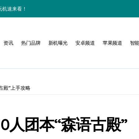
效玩机速来看！
来围观！
手机圈新宠预定！
资讯
热门品牌
新机曝光
安卓频道
苹果频道
智
家揭秘超燃新亮点
古殿”上手攻略
必看
0人团本“森语古殿”
，指尖资讯一触即达！