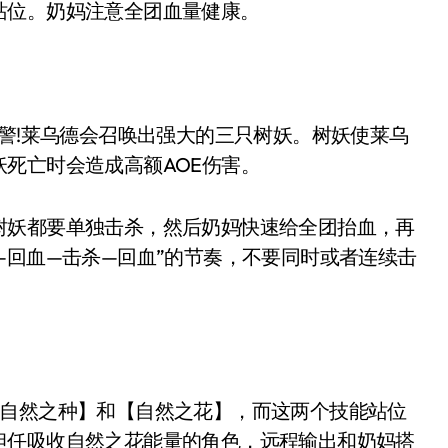
位。奶妈注意全团血量健康。
警!莱乌德会召唤出强大的三只树妖。树妖使莱乌
死亡时会造成高额AOE伤害。
妖都要单独击杀，然后奶妈快速给全团抬血，再
—回血—击杀—回血”的节奏，不要同时或者连续击
自然之种】和【自然之花】，而这两个技能站位
担任吸收自然之花能量的角色，远程输出和奶妈搭