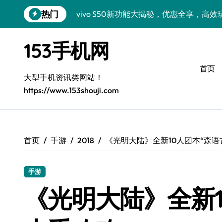
跳
热门
vivo S50新功能大揭秘，优惠全享，高
转
到
小米17 Pro来袭！超实用功能大揭秘，速
内
153手机网
容
三星Galaxy S26来袭！创新科技亮点，
首页
三星Galaxy Z Fold7抢先窥秘！手机管
大型手机资讯类网站！
https://www.153shouji.com
S25 Ultra颜值炸裂！定制主题潮到没朋友
S24+震撼登场，美出新高度！
Galaxy S26+颜值爆升秘诀大公开
首页
手游
2018
《光明大陆》全新10人团本“森语
A56 5G登场，三星风尚新定义！
手游
三星S26上手玩转个性美化｜手机分享员
《光明大陆》全新1
vivo S50 Pro mini：小机身藏大世界