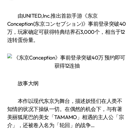
由UNITED,Inc.推出首款手游《东京
Conception(东京コンセプション)》事前登录突破40
万，玩家确定可获得特典结界石3,000个，相当于12
连转蛋份量。
故事大纲
本作以现代东京为舞台，描述妖怪们在人类不
知情的状况下操纵一切。在偶然的机会下，与有著
美丽狐尾巴的美女「TAMAMO」相遇的主人公「宗
介」，还被卷入名为「轮回」的战争…