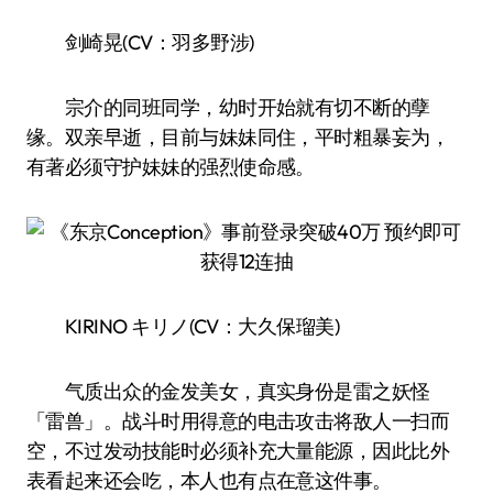
剑崎晃(CV：羽多野涉)
宗介的同班同学，幼时开始就有切不断的孽
缘。双亲早逝，目前与妹妹同住，平时粗暴妄为，
有著必须守护妹妹的强烈使命感。
KIRINO キリノ(CV：大久保瑠美)
气质出众的金发美女，真实身份是雷之妖怪
「雷兽」。战斗时用得意的电击攻击将敌人一扫而
空，不过发动技能时必须补充大量能源，因此比外
表看起来还会吃，本人也有点在意这件事。