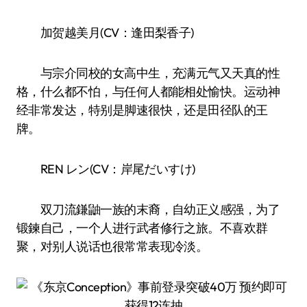
加贺越美月(CV：逢田梨香子)
与宗介同校的女高中生，充满元气又天真的性
格，什么都不怕，与任何人都能相处愉快。运动神
经非常发达，特别是脚速很快，还是田径队的王
牌。
REN レン(CV：岸尾だいすけ)
双刀流鎌鼬一族的末裔，自幼正义感强，为了
锻鍊自己，一个人进行武者修行之旅。不喜欢群
聚，对别人说话也很常常表现冷淡。