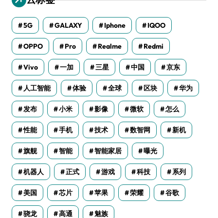
5G
GALAXY
Iphone
IQOO
OPPO
Pro
Realme
Redmi
Vivo
一加
三星
中国
京东
人工智能
体验
全球
区块
华为
发布
小米
影像
微软
怎么
性能
手机
技术
数智网
新机
旗舰
智能
智能家居
曝光
机器人
正式
游戏
科技
系列
美国
芯片
苹果
荣耀
谷歌
骁龙
高通
魅族