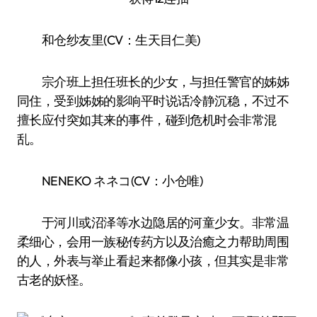
和仓纱友里(CV：生天目仁美)
宗介班上担任班长的少女，与担任警官的姊姊
同住，受到姊姊的影响平时说话冷静沉稳，不过不
擅长应付突如其来的事件，碰到危机时会非常混
乱。
NENEKO ネネコ(CV：小仓唯)
于河川或沼泽等水边隐居的河童少女。非常温
柔细心，会用一族秘传药方以及治癒之力帮助周围
的人，外表与举止看起来都像小孩，但其实是非常
古老的妖怪。