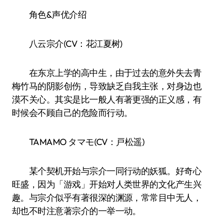
角色&声优介绍
八云宗介(CV：花江夏树)
在东京上学的高中生，由于过去的意外失去青
梅竹马的阴影创伤，导致缺乏自我主张，对身边也
漠不关心。其实是比一般人有著更强的正义感，有
时候会不顾自己的危险而行动。
TAMAMO タマモ(CV：戸松遥)
某个契机开始与宗介一同行动的妖狐。好奇心
旺盛，因为「游戏」开始对人类世界的文化产生兴
趣。与宗介似乎有著很深的渊源，常常目中无人，
却也不时注意著宗介的一举一动。