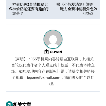
文
神偷奶爸3剧情揭秘 比
曝《小熊爱消除》迎新
神偷奶爸还要有趣的手
玩法 全新神秘新角色
章
游是？
引热议
导
航
由
dawei
【声明】：153手机网内容转载自互联网，其相关
言论仅代表作者个人观点绝非权威，不代表本站立
场。如您发现内容存在版权问题，请提交相关链接
至邮箱：bqsm@foxmail.com，我们将及时予以处
理。
相关文章