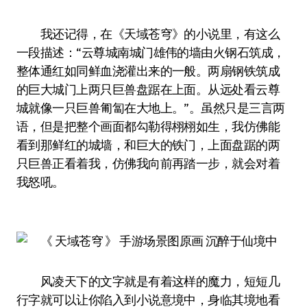
我还记得，在《天域苍穹》的小说里，有这么
一段描述：“云尊城南城门雄伟的墙由火钢石筑成，
整体通红如同鲜血浇灌出来的一般。两扇钢铁筑成
的巨大城门上两只巨兽盘踞在上面。从远处看云尊
城就像一只巨兽匍匐在大地上。”。虽然只是三言两
语，但是把整个画面都勾勒得栩栩如生，我仿佛能
看到那鲜红的城墙，和巨大的铁门，上面盘踞的两
只巨兽正看着我，仿佛我向前再踏一步，就会对着
我怒吼。
风凌天下的文字就是有着这样的魔力，短短几
行字就可以让你陷入到小说意境中，身临其境地看