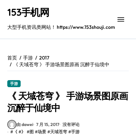
跳
153手机网
转
到
内
大型手机资讯类网站！ https://www.153shouji.com
容
首页
手游
2017
《 天域苍穹 》 手游场景图原画 沉醉于仙境中
手游
《 天域苍穹 》 手游场景图原画
沉醉于仙境中
由 dawei
7 月 15, 2017
没有评论
#
《
#
》
#
图
#
场景
#
天域苍穹
#
手游