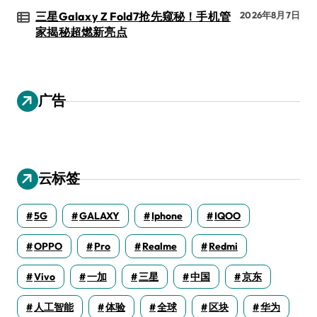
三星Galaxy Z Fold7抢先窥秘！手机管
2026年8月7日
家揭秘超燃新亮点
广告
云标签
5G
GALAXY
Iphone
IQOO
OPPO
Pro
Realme
Redmi
Vivo
一加
三星
中国
京东
人工智能
体验
全球
区块
华为