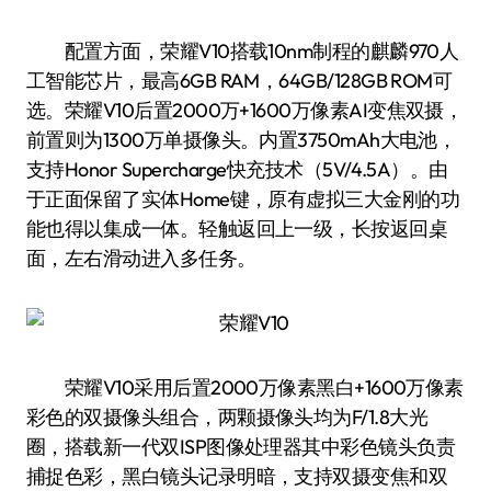
配置方面，荣耀V10搭载10nm制程的麒麟970人
工智能芯片，最高6GB RAM，64GB/128GB ROM可
选。荣耀V10后置2000万+1600万像素AI变焦双摄，
前置则为1300万单摄像头。内置3750mAh大电池，
支持Honor Supercharge快充技术（5V/4.5A）。由
于正面保留了实体Home键，原有虚拟三大金刚的功
能也得以集成一体。轻触返回上一级，长按返回桌
面，左右滑动进入多任务。
荣耀V10采用后置2000万像素黑白+1600万像素
彩色的双摄像头组合，两颗摄像头均为F/1.8大光
圈，搭载新一代双ISP图像处理器其中彩色镜头负责
捕捉色彩，黑白镜头记录明暗，支持双摄变焦和双