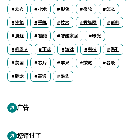
发布
小米
影像
微软
怎么
性能
手机
技术
数智网
新机
旗舰
智能
智能家居
曝光
机器人
正式
游戏
科技
系列
美国
芯片
苹果
荣耀
谷歌
骁龙
高通
魅族
广告
您错过了