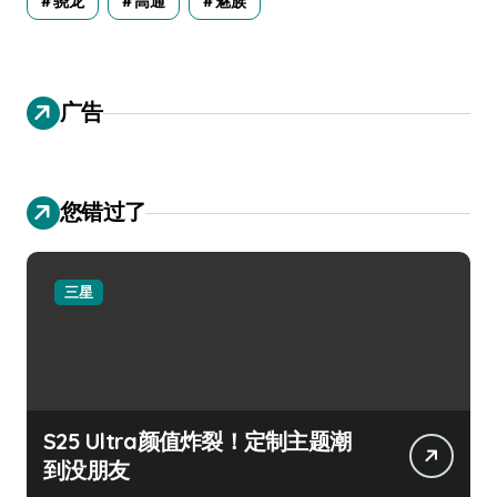
骁龙
高通
魅族
广告
您错过了
三星
S25 Ultra颜值炸裂！定制主题潮
到没朋友