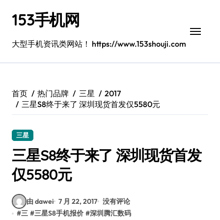
跳
153手机网
转
到
内
大型手机资讯类网站！ https://www.153shouji.com
容
首页
热门品牌
三星
2017
三星S8终于来了 深圳现货首发仅5580元
三星
三星S8终于来了 深圳现货首发
仅5580元
由 dawei
7 月 22, 2017
没有评论
#
三
#
三星S8手机报价
#
深圳腾汇数码