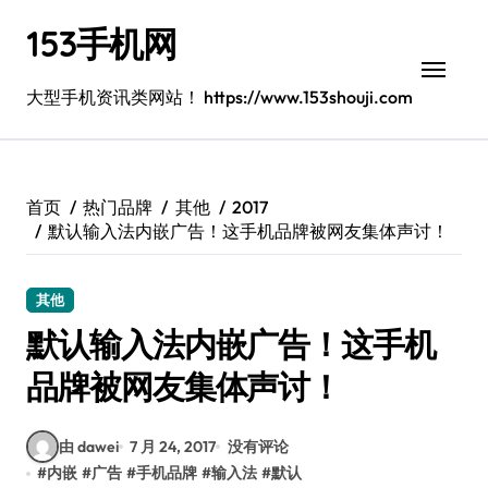
跳
153手机网
转
到
内
大型手机资讯类网站！ https://www.153shouji.com
容
首页
热门品牌
其他
2017
默认输入法内嵌广告！这手机品牌被网友集体声讨！
其他
默认输入法内嵌广告！这手机
品牌被网友集体声讨！
由 dawei
7 月 24, 2017
没有评论
#
内嵌
#
广告
#
手机品牌
#
输入法
#
默认