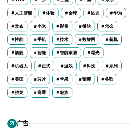
人工智能
体验
全球
区块
华为
发布
小米
影像
微软
怎么
性能
手机
技术
数智网
新机
旗舰
智能
智能家居
曝光
机器人
正式
游戏
科技
系列
美国
芯片
苹果
荣耀
谷歌
骁龙
高通
魅族
广告