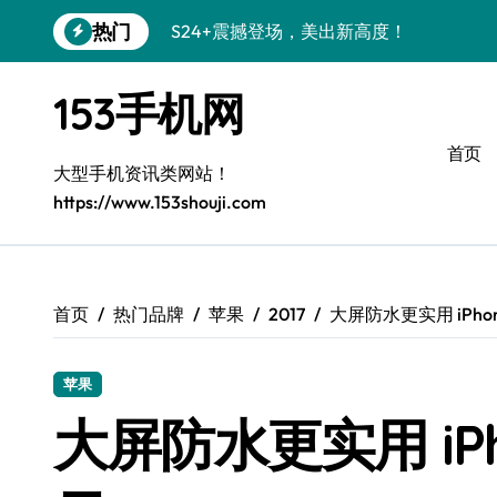
跳
热门
S24+震撼登场，美出新高度！
转
到
Galaxy S26+颜值爆升秘诀大公开
内
153手机网
容
A56 5G登场，三星风尚新定义！
首页
三星S26上手玩转个性美化｜手机分享员
大型手机资讯类网站！
https://www.153shouji.com
S25美化秘籍：个性潮玩，炫酷加倍！
C55 5G焕新秘籍：定制潮流无限畅玩
Galaxy C55 5G登场，美学新标杆！
首页
热门品牌
苹果
2017
大屏防水更实用 iPhone
Galaxy Z Flip6：折叠时尚，一瞬惊艳
苹果
S25+闪亮登场，3招秒变焦点王者！
大屏防水更实用 iPhon
S25 Ultra颜值炸裂！定制主题潮到没朋友