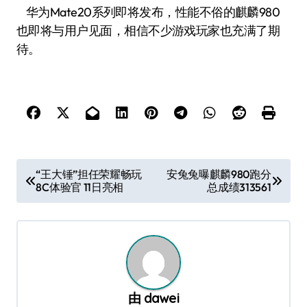
华为Mate20系列即将发布，性能不俗的麒麟980
也即将与用户见面，相信不少游戏玩家也充满了期
待。
文
“王大锤”担任荣耀畅玩
安兔兔曝麒麟980跑分
8C体验官 11日亮相
总成绩313561
章
导
航
由
dawei