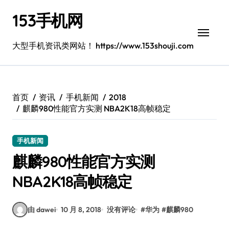
跳
153手机网
转
到
内
大型手机资讯类网站！ https://www.153shouji.com
容
首页
资讯
手机新闻
2018
麒麟980性能官方实测 NBA2K18高帧稳定
手机新闻
麒麟980性能官方实测
NBA2K18高帧稳定
由 dawei
10 月 8, 2018
没有评论
#
华为
#
麒麟980