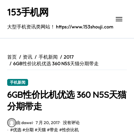
跳
153手机网
转
到
内
大型手机资讯类网站！ https://www.153shouji.com
容
首页
资讯
手机新闻
2017
6GB性价比机优选 360 N5S天猫分期带走
手机新闻
6GB性价比机优选 360 N5S天猫
分期带走
由 dawei
7 月 20, 2017
没有评论
#
优选
#
分期
#
天猫
#
带走
#
性价比机