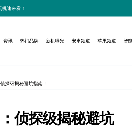
来围观！
手机圈新宠预定！
家揭秘超燃新亮点
资讯
热门品牌
新机曝光
安卓频道
苹果频道
智
评测：侦探级揭秘避坑指南！
必看
，指尖资讯一触即达！
度评测：侦探级揭秘避坑