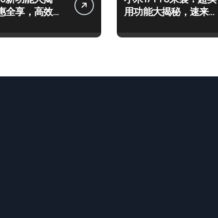
惠全享，高效玩
用功能大揭秘，速来围
看！
观！