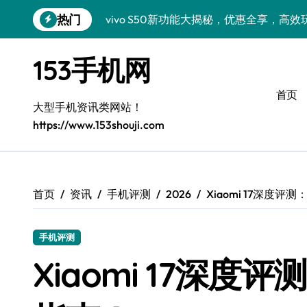
跳
热门
转
小米17 Pro来袭！超实用功能大揭秘，速
到
三星Galaxy S26来袭！创新科技亮点，
内
153手机网
容
三星Galaxy Z Fold7抢先窥秘！手机管
首页
S25 Ultra颜值炸裂！定制主题潮到没朋友
大型手机资讯类网站！
https://www.153shouji.com
S24+震撼登场，美出新高度！
Galaxy S26+颜值爆升秘诀大公开
A56 5G登场，三星风尚新定义！
首页
资讯
手机评测
2026
Xiaomi 17深度
三星S26上手玩转个性美化｜手机分享员
手机评测
vivo S50 Pro mini：小机身藏大世界
Xiaomi 17深