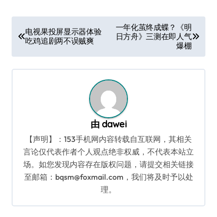
文
一年化茧终成蝶？《明
电视果投屏显示器体验
日方舟》三测在即人气
章
吃鸡追剧两不误贼爽
爆棚
导
航
由
dawei
【声明】：153手机网内容转载自互联网，其相关
言论仅代表作者个人观点绝非权威，不代表本站立
场。如您发现内容存在版权问题，请提交相关链接
至邮箱：bqsm@foxmail.com，我们将及时予以处
理。