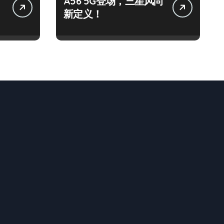
A56 5G登场，三星风尚
新定义！