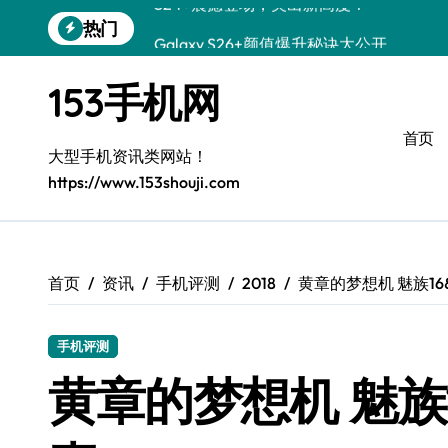
跳
热门
Galaxy S26+颜值爆升秘诀大公开
转
到
A56 5G登场，三星风尚新定义！
内
153手机网
容
三星S26上手玩转个性美化｜手机分享员
首页
S25美化秘籍：个性潮玩，炫酷加倍！
大型手机资讯类网站！
https://www.153shouji.com
C55 5G焕新秘籍：定制潮流无限畅玩
Galaxy C55 5G登场，美学新标杆！
Galaxy Z Flip6：折叠时尚，一瞬惊艳
首页
资讯
手机评测
2018
黄章的梦想机 魅族16
S25+闪亮登场，3招秒变焦点王者！
手机评测
S25 Ultra颜值炸裂！定制主题潮到没朋友
黄章的梦想机 魅族1