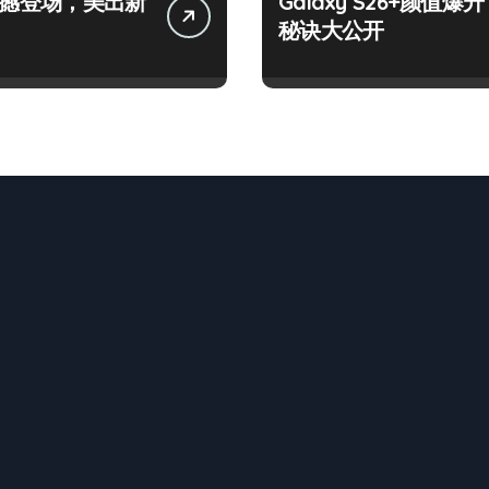
+震撼登场，美出新
Galaxy S26+颜值爆升
秘诀大公开