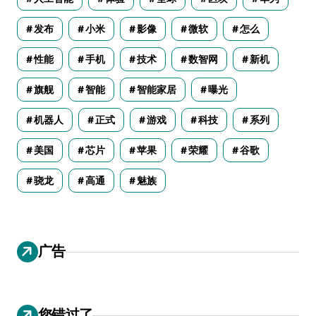
发布
小米
影像
微软
怎么
性能
手机
技术
数智网
新机
旗舰
智能
智能家居
曝光
机器人
正式
游戏
科技
系列
美国
芯片
苹果
荣耀
谷歌
骁龙
高通
魅族
广告
您错过了