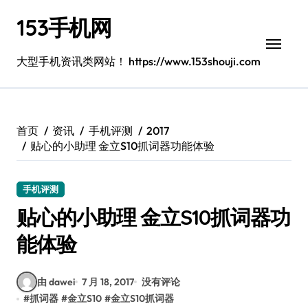
跳
153手机网
转
到
内
大型手机资讯类网站！ https://www.153shouji.com
容
首页
资讯
手机评测
2017
贴心的小助理 金立S10抓词器功能体验
手机评测
贴心的小助理 金立S10抓词器功
能体验
由 dawei
7 月 18, 2017
没有评论
#
抓词器
#
金立S10
#
金立S10抓词器