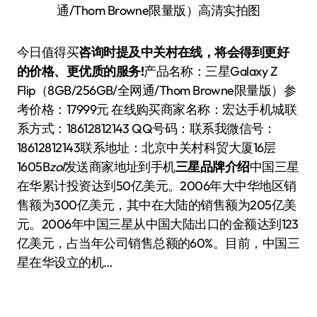
通/Thom Browne限量版）高清实拍图
今日值得买
咨询时提及中关村在线，将会得到更好
的价格、更优质的服务!
产品名称：
三星Galaxy Z
Flip（8GB/256GB/全网通/Thom Browne限量版）
参
考价格：
17999元 在线购买
商家名称：
宏达手机城
联
系方式：
18612812143 QQ号码：
联系我
微信号：
18612812143
联系地址：
北京中关村科贸大厦16层
1605B
zol
发送商家地址到手机
三星品牌介绍
中国三星
在华累计投资达到50亿美元。2006年大中华地区销
售额为300亿美元，其中在大陆的销售额为205亿美
元。2006年中国三星从中国大陆出口的金额达到123
亿美元，占当年公司销售总额的60%。目前，中国三
星在华设立的机…