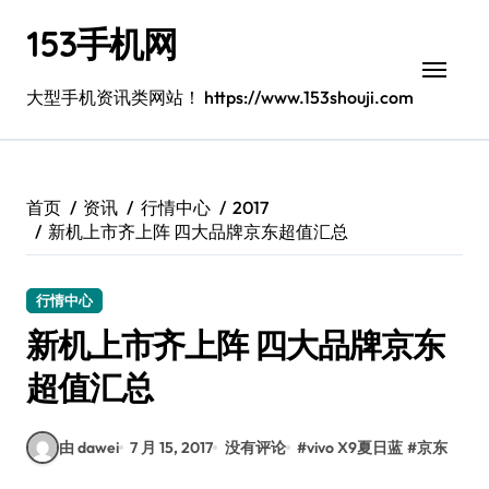
跳
153手机网
转
到
内
大型手机资讯类网站！ https://www.153shouji.com
容
首页
资讯
行情中心
2017
新机上市齐上阵 四大品牌京东超值汇总
行情中心
新机上市齐上阵 四大品牌京东
超值汇总
由 dawei
7 月 15, 2017
没有评论
#
vivo X9夏日蓝
#
京东