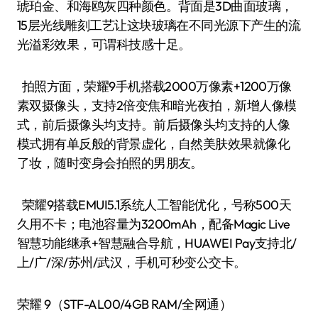
琥珀金、和海鸥灰四种颜色。背面是3D曲面玻璃，
15层光线雕刻工艺让这块玻璃在不同光源下产生的流
光溢彩效果，可谓科技感十足。
拍照方面，荣耀9手机搭载2000万像素+1200万像
素双摄像头，支持2倍变焦和暗光夜拍，新增人像模
式，前后摄像头均支持。前后摄像头均支持的人像
模式拥有单反般的背景虚化，自然美肤效果就像化
了妆，随时变身会拍照的男朋友。
荣耀9搭载EMUI5.1系统人工智能优化，号称500天
久用不卡；电池容量为3200mAh，配备Magic Live
智慧功能继承+智慧融合导航，HUAWEI Pay支持北/
上/广/深/苏州/武汉，手机可秒变公交卡。
荣耀 9（STF-AL00/4GB RAM/全网通）