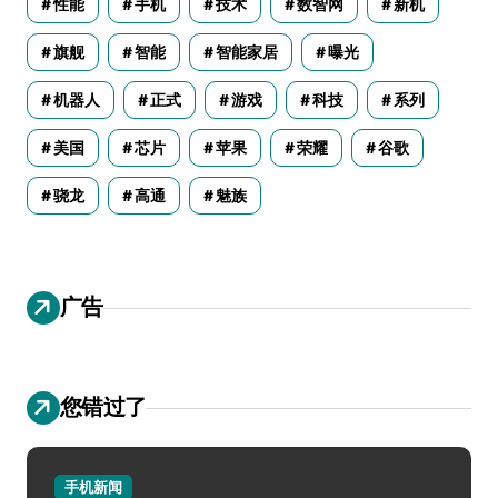
性能
手机
技术
数智网
新机
旗舰
智能
智能家居
曝光
机器人
正式
游戏
科技
系列
美国
芯片
苹果
荣耀
谷歌
骁龙
高通
魅族
广告
您错过了
手机新闻