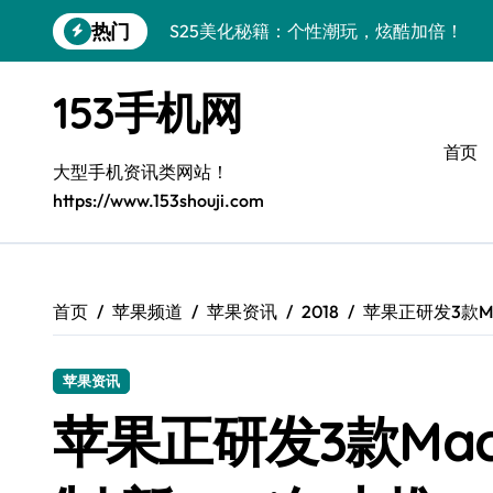
跳
热门
S25美化秘籍：个性潮玩，炫酷加倍！
转
到
C55 5G焕新秘籍：定制潮流无限畅玩
内
153手机网
容
Galaxy C55 5G登场，美学新标杆！
首页
Galaxy Z Flip6：折叠时尚，一瞬惊艳
大型手机资讯类网站！
https://www.153shouji.com
S25+闪亮登场，3招秒变焦点王者！
Fold6美学秘诀：折叠屏高阶玩法全解锁
Galaxy Z Fold6：折叠美学，尽显新风尚
首页
苹果频道
苹果资讯
2018
苹果正研发3款M
S25+潮酷登场，定制你的个性美学
苹果资讯
Galaxy C55 5G登场，个性定制酷炫来袭
苹果正研发3款Ma
三星S26上手玩转个性美化｜手机分享员