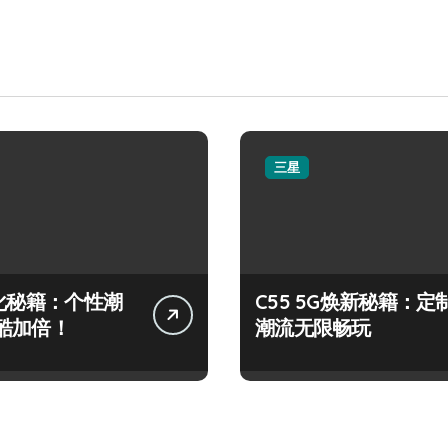
三星
美化秘籍：个性潮
C55 5G焕新秘籍：定
酷加倍！
潮流无限畅玩