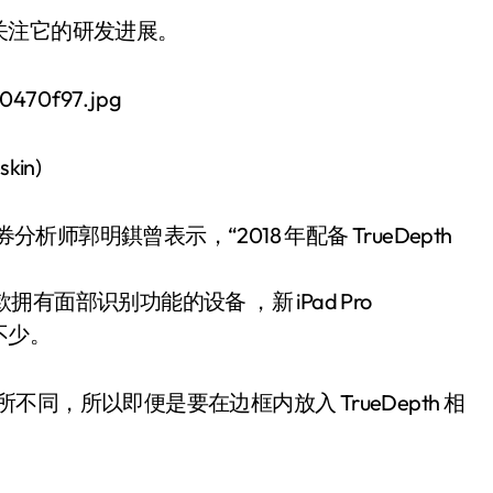
关注它的研发进展。
kin)
析师郭明錤曾表示，“2018 年配备 TrueDepth
二款拥有面部识别功能的设备 ，新 iPad Pro
不少。
上有所不同，所以即便是要在边框内放入 TrueDepth 相