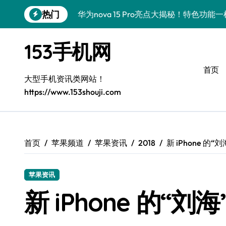
跳
热门
华为nova 15 Pro亮点大揭秘！特色功能
转
到
三星Galaxy S26 Ultra抢先揭秘！新机
内
153手机网
容
荣耀ROBOT PHONE在手，资讯动态随时
首页
手机控必看！三星Galaxy Z Flip7 FE
大型手机资讯类网站！
https://www.153shouji.com
小米17 Pro Max资讯速递，手机一握即
红米K90全揭秘！配置亮点+发售详情，
荣耀Magic V6来袭！一屏掌控，速览新
首页
苹果频道
苹果资讯
2018
新 iPhone 的
荣耀500 Pro携手MOLLY，速递前沿科
苹果资讯
iPhone 17 Pro重磅来袭！性能大跃升，
新 iPhone 的“
荣耀Magic8 RSR大揭秘！新功能、超