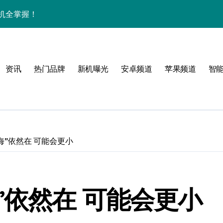
一机全掌握！
亮点全掌握
有！
资讯
热门品牌
新机曝光
安卓频道
苹果频道
智
新机抢先大揭秘！
览科技新动态！
速来围观！
机实用玩法
“刘海”依然在 可能会更小
技，手机控必看！
速来围观！
刘海”依然在 可能会更小
值优惠、深度评测全在这