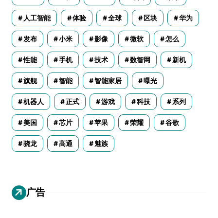
人工智能
体验
全球
区块
华为
发布
小米
影像
微软
怎么
性能
手机
技术
数智网
新机
旗舰
智能
智能家居
曝光
机器人
正式
游戏
科技
系列
美国
芯片
苹果
荣耀
谷歌
骁龙
高通
魅族
广告